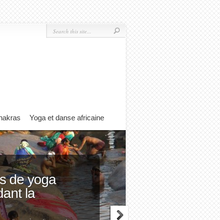
hakras
Yoga et danse africaine
rs de yoga
ant la