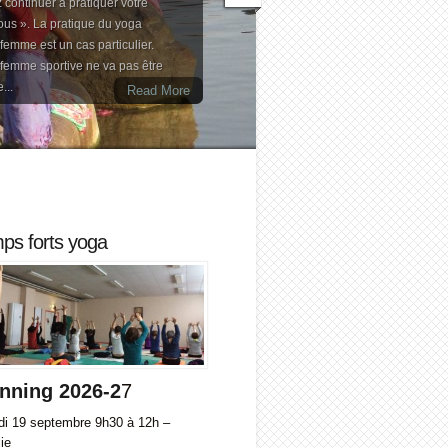
 continuer à pratiquer votre
us ». La pratique du yoga
emme est un cas particulier.
 femme sportive ne va pas être
...
Read More
ps forts yoga
nning 2026-2
7
i 19 septembre 9h30 à 12h –
ie