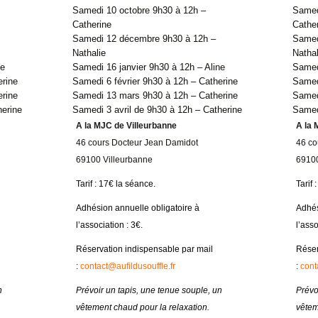
Samedi 10 octobre 9h30 à 12h –
Samed
Catherine
Cathe
Samedi 12 décembre 9h30 à 12h –
Samed
Nathalie
Nathal
ne
Samedi 16 janvier 9h30 à 12h – Aline
Samedi
erine
Samedi 6 février 9h30 à 12h – Catherine
Samedi
rine
Samedi 13 mars 9h30 à 12h – Catherine
Samed
herine
Samedi 3 avril de 9h30 à 12h – Catherine
Samedi
A la MJC de Villeurbanne
A la 
46 cours Docteur Jean Damidot
46 co
69100 Villeurbanne
69100
Tarif : 17€ la séance.
Tarif 
Adhésion annuelle obligatoire à
Adhés
l’association : 3€.
l’asso
Réservation indispensable par mail
Réser
:
contact@aufildusouffle.fr
:
cont
n
Prévoir un tapis, une tenue souple, un
Prévo
vêtement chaud pour la relaxation.
vêtem