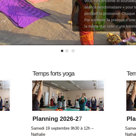
Vous êtes enceinte et souhaitez
séance hebdomadaire « pour to
pendant la grossesse. Chaque f
Par exemple, la pratique d’une
la même que celle d’une femme
Temps forts yoga
Tem
Planning 2026-2
7
Pla
Samedi 19 septembre 9h30 à 12h –
Samed
Nathalie
Nathal