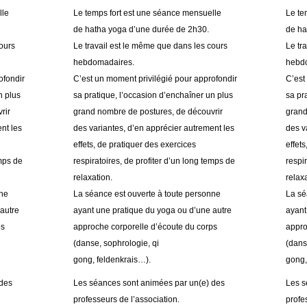
lle
Le temps fort est une séance mensuelle
Le te
de hatha yoga d’une durée de 2h30.
de ha
cours
Le travail est le même que dans les cours
Le tr
hebdomadaires.
hebd
ofondir
C’est un moment privilégié pour approfondir
C’est
n plus
sa pratique, l’occasion d’enchaîner un plus
sa pr
rir
grand nombre de postures, de découvrir
grand
nt les
des variantes, d’en apprécier autrement les
des v
effets, de pratiquer des exercices
effet
emps de
respiratoires, de profiter d’un long temps de
respi
relaxation.
relax
nne
La séance est ouverte à toute personne
La sé
autre
ayant une pratique du yoga ou d’une autre
ayant
ps
approche corporelle d’écoute du corps
appro
(danse, sophrologie, qi
(dans
gong, feldenkrais…).
gong,
 des
Les séances sont animées par un(e) des
Les s
professeurs de l’association.
profe