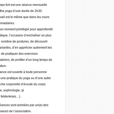
mps fort est une séance mensuelle
tha yoga d’une durée de 2h30.
avail est le même que dans les cours
omadaires.
 un moment privilégié pour approfondir
atique, l’occasion d’enchaîner un plus
 nombre de postures, de découvrir
ariantes, d’en apprécier autrement les
s, de pratiquer des exercices
ratoires, de profiter d’un long temps de
ation.
ance est ouverte à toute personne
 une pratique du yoga ou d’une autre
che corporelle d’écoute du corps
e, sophrologie, qi
 feldenkrais…).
éances sont animées par un(e) des
sseurs de l’association.